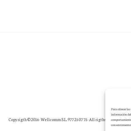
Para ofrecer la
información del
Copyrigth © 2016 ·
Wellcomm S.L. 977 25 07 75
· All rigths reserved
comportamiento d
consentimiento,