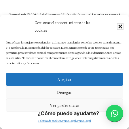
Copyrigth © 2016 ·
Wellcomm S.L. 977 25 07 75
· All rigths reserved
Gestionar el consentimiento de las
cookies
Para ofrecer las mejores experiencias, utilizamos tecnologías como las cookies para almacenar
y/o acceder a la información del dispositivo. El consentimiento de estas tecnologías nos
permitirá procesar datos como el comportamiento de navegación o las identificaciones únicas
en este sitio. No consentir o retirar el consentimiento, puede afectar negativamente a ciertas
características y funciones.
Aceptar
Denegar
Ver preferencias
¿Cómo puedo ayudarte?
Política de cookies
Aviso Legal
Aviso Legal