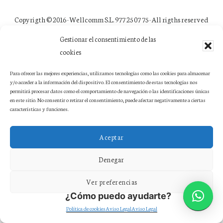
Copyrigth © 2016 ·
Wellcomm S.L. 977 25 07 75
· All rigths reserved
Gestionar el consentimiento de las
cookies
Para ofrecer las mejores experiencias, utilizamos tecnologías como las cookies para almacenar
y/o acceder a la información del dispositivo. El consentimiento de estas tecnologías nos
permitirá procesar datos como el comportamiento de navegación o las identificaciones únicas
en este sitio. No consentir o retirar el consentimiento, puede afectar negativamente a ciertas
características y funciones.
Aceptar
Denegar
Ver preferencias
¿Cómo puedo ayudarte?
Política de cookies
Aviso Legal
Aviso Legal