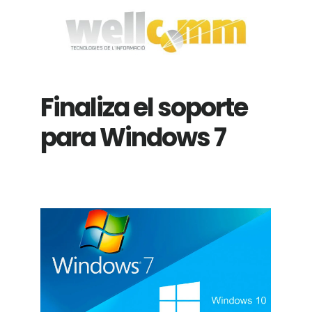
Saltar
Saltar
a
al
la
contenido
navegación
principal
Finaliza el soporte
principal
para Windows 7